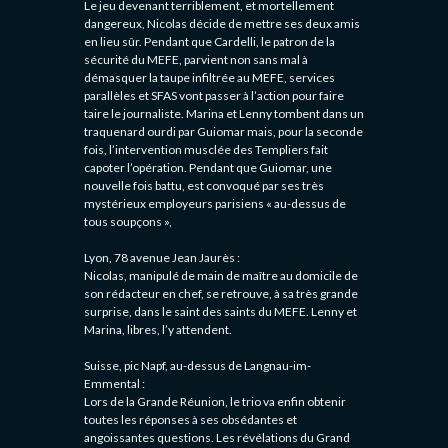
Le jeu devenant terriblement, et mortellement
dangereux, Nicolas décide de mettre ses deux amis
en lieu sûr. Pendant que Cardelli, le patron de la
sécurité du MEFE, parvient non sans mal à
démasquer la taupe infiltrée au MEFE, services
parallèles et SFAS vont passer à l’action pour faire
taire le journaliste. Marina et Lenny tombent dans un
traquenard ourdi par Guiomar mais, pour la seconde
fois, l’intervention musclée des Templiers fait
capoter l’opération. Pendant que Guiomar, une
nouvelle fois battu, est convoqué par ses très
mystérieux employeurs parisiens « au-dessus de
tous soupçons »,
Lyon, 78 avenue Jean Jaurès :
Nicolas, manipulé de main de maître au domicile de
son rédacteur en chef, se retrouve, à sa très grande
surprise, dans le saint des saints du MEFE. Lenny et
Marina, libres, l’y attendent.
Suisse, pic Napf, au-dessus de Langnau-im-
Emmental :
Lors de la Grande Réunion, le trio va enfin obtenir
toutes les réponses à ses obsédantes et
angoissantes questions. Les révélations du Grand