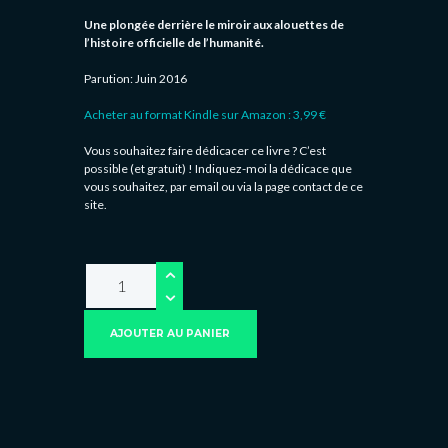
Une plongée derrière le miroir aux alouettes de
l’histoire officielle de l’humanité.
Parution: Juin 2016
Acheter au format Kindle sur Amazon : 3,99 €
Vous souhaitez faire dédicacer ce livre ? C’est
possible (et gratuit) ! Indiquez-moi la dédicace que
vous souhaitez, par email ou via la page contact de ce
site.
AJOUTER AU PANIER