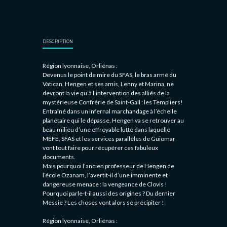
DESCRIPTION
Région lyonnaise, Orliénas :
Devenus le point de mire du SFAS, le bras armé du
Vatican, Hengen et ses amis, Lenny et Marina, ne
devront la vie qu’à l’intervention des alliés de la
mystérieuse Confrérie de Saint-Gall : les Templiers!
Entraîné dans un infernal marchandage à l’échelle
planétaire qui le dépasse, Hengen va se retrouver au
beau milieu d’une effroyable lutte dans laquelle
MEFE, SFAS et les services parallèles de Guiomar
vont tout faire pour récupérer ces fabuleux
documents.
Mais pourquoi l’ancien professeur de Hengen de
l’école Ozanam, l’avertit-il d’une imminente et
dangereuse menace : la vengeance de Clovis !
Pourquoi parle-t-il aussi des origines ? Du dernier
Messie ? Les choses vont alors se précipiter !
Région lyonnaise, Orliénas :