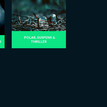
POLAR, SUSPENS &
S
THRILLER