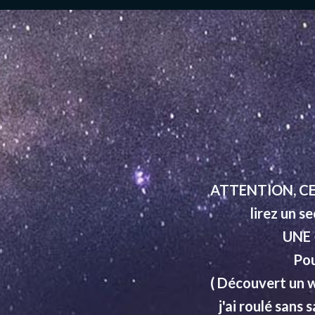
sorte
ATTENTION, CET 
lirez un s
UNE 
en à
Pou
ière
( Découvert un w
ue
j'ai roulé sans
oir la