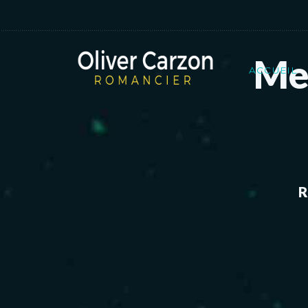
Mes
ACCUEIL
R