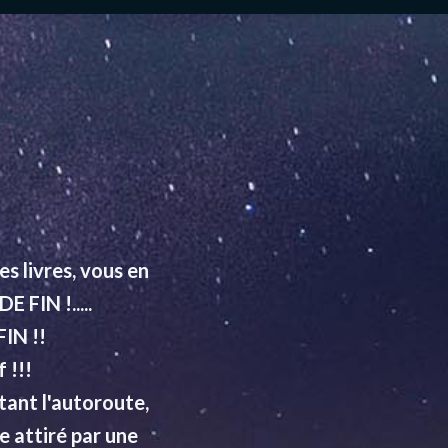
 livres, vous en
 FIN !.....
IN !!
 !!!
tant l'autoroute,
e attiré par une