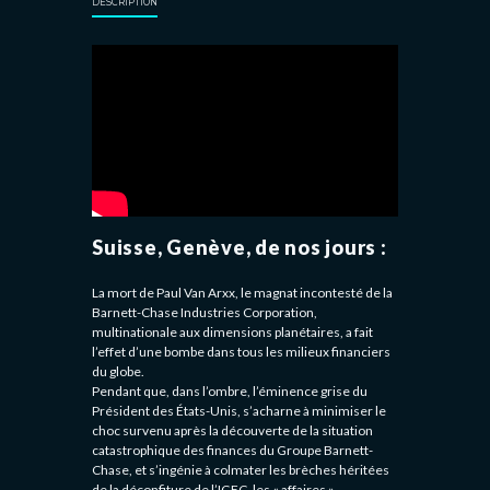
DESCRIPTION
Suisse, Genève, de nos jours :
La mort de Paul Van Arxx, le magnat incontesté de la
Barnett-Chase Industries Corporation,
multinationale aux dimensions planétaires, a fait
l’effet d’une bombe dans tous les milieux financiers
du globe.
Pendant que, dans l’ombre, l’éminence grise du
Président des États-Unis, s’acharne à minimiser le
choc survenu après la découverte de la situation
catastrophique des finances du Groupe Barnett-
Chase, et s’ingénie à colmater les brèches héritées
de la déconfiture de l’IGFC, les « affaires »