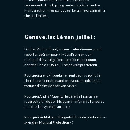
reprennent, dans la plus grande discrétion, entre
Mafiosi et hommes politiques. Le crime organisé n’a
plus de limites !
Genève, lac Léman, juillet :
Damien Archambaud, ancien trader devenu grand
reporter opérant pour « MédiaPremier », un
mensuel d’investigation mondialement connu,
hérite d’une clé USB qu’il ne devrait pas détenir.
Pourquoi prend-il soudainement peur au point de
chercher à s’enfuir quand on évoque la fabuleuse
fortune dissimulée par Van Arxx ?
Pourquoi André Magenta, le père de Francis, se
rapproche-t-il de son fils quand l’affaire de l’or perdu
de Tcherkassy refait surface ?
Pourquoi Sir Philipps change-t-il alors de position vis-
à-vis de « Mondial Protection » ?