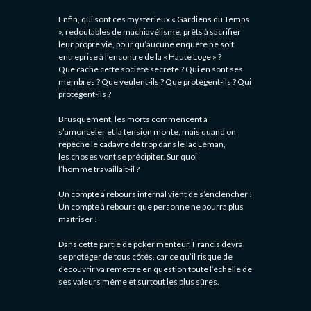
Enfin, qui sont ces mystérieux « Gardiens du Temps
», redoutables de machiavélisme, prêts à sacrifier
leur propre vie, pour qu’aucune enquête ne soit
entreprise à l’encontre de la « Haute Loge » ?
Que cache cette société secrète ? Qui en sont ses
membres ? Que veulent-ils ? Que protègent-ils ? Qui
protègent-ils ?
Brusquement, les morts commencent à
s’amonceler et la tension monte, mais quand on
repêche le cadavre de trop dans le lac Léman,
les choses vont se précipiter. Sur quoi
l’homme travaillait-il ?
Un compte à rebours infernal vient de s’enclencher !
Un compte à rebours que personne ne pourra plus
maîtriser !
Dans cette partie de poker menteur, Francis devra
se protéger de tous côtés, car ce qu’il risque de
découvrir va remettre en question toute l’échelle de
ses valeurs même et surtout les plus sûres.