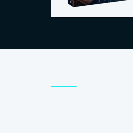
DESCRIPTION
Saône-et-Loire, Pier
Officiellement, Charles Letestud, hab
temps à jouer et, surtout, à exploit
compagne le supplie de lui montrer so