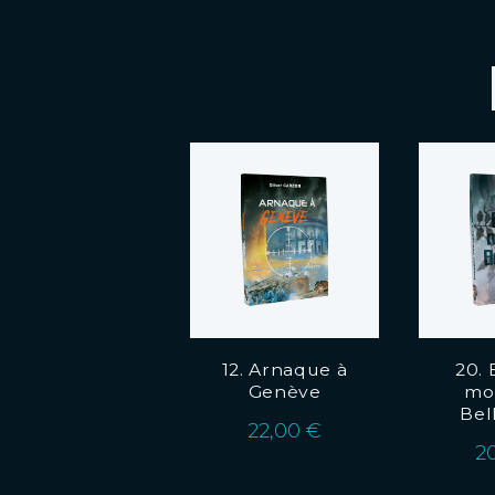
12. Arnaque à
20.
Genève
mor
Bel
22,00
€
2