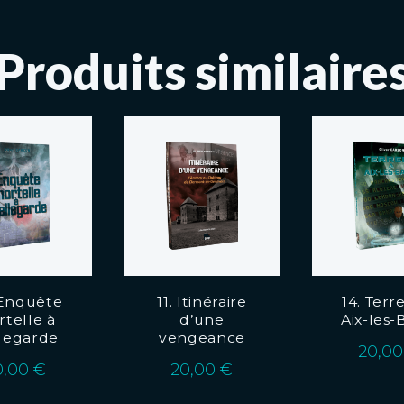
Produits similaire
 Enquête
11. Itinéraire
14. Terr
telle à
d’une
Aix-les-
legarde
vengeance
20,0
0,00
€
20,00
€