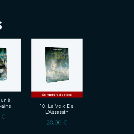
s
En rupture de stock
eur à
Bains
10. La Voix De
L’Assassin
0
€
20,00
€