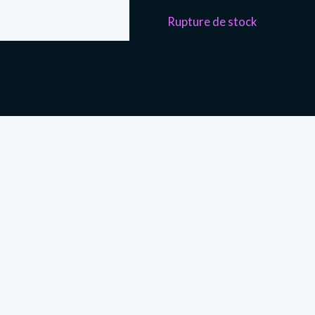
Rupture de stock
re-de-Bresse, de nos jours
itant Bletterans, est un viticulteur réputé pour son vin de P
er sa passion : la magie. Lors d’une soirée à l’Écomusée de 
n collier de famille qui, paraît-il, vaut des millions. Il él