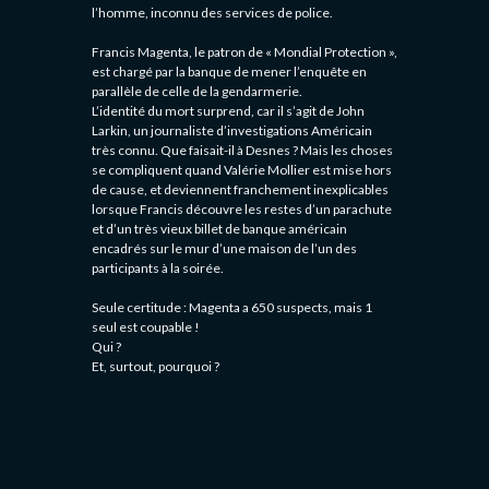
l’homme, inconnu des services de police.
Francis Magenta, le patron de « Mondial Protection »,
est chargé par la banque de mener l’enquête en
parallèle de celle de la gendarmerie.
L’identité du mort surprend, car il s’agit de John
Larkin, un journaliste d’investigations Américain
très connu. Que faisait-il à Desnes ? Mais les choses
se compliquent quand Valérie Mollier est mise hors
de cause, et deviennent franchement inexplicables
lorsque Francis découvre les restes d’un parachute
et d’un très vieux billet de banque américain
encadrés sur le mur d’une maison de l’un des
participants à la soirée.
Seule certitude : Magenta a 650 suspects, mais 1
seul est coupable !
Qui ?
Et, surtout, pourquoi ?