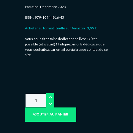
Parution: Décembre 2023
ISBN : 979-10944916-45
Acheter au format Kindle sur Amazon : 3,99 €
Vous souhaitez faire dédicacer ce livre ? C’est
possible (et gratuit) ! Indiquez-moi la dédicace que
vous souhaitez, par email ou via la page contact de ce
site.
AJOUTER AU PANIER